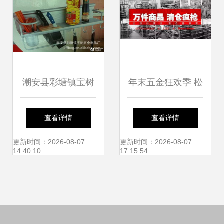
领日用百货销售新
趋势
潮安县彩塘镇宝树
年末五金狂欢季 松
五金制品厂 厨房设
江工厂店万件清
查看详情
查看详情
施与五金产品零售
仓，错过再等一
更新时间：2026-08-07
更新时间：2026-08-07
14:40:10
17:15:54
全览
年！